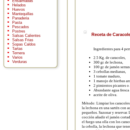
Ensaimadas
Helados
Huevos
Mantequillas
Panaderia
Pasta
Pescados
Postres
Receta de Caracole
Salsas Calientes
Salsas Frias
Sopas Caldos
Tartas
Ingredientes para 4 per
Ternera
Varios
2.5 Kg. de caracoles,
Verduras
300 gr. de lechona,
100 gr. de jamón serran
3 cebollas medianas,
1 tomate maduro,
1 manojo de hierbas ar
2 pimientos picantes o
Abundante agua fresca p
aceite de oliva.
Método: Limpiar los caracoles 
la lechona en una sartén con a
pequeños. Sazonar y reservar. 
cocción añadir el jamón cortad
el fuego una olla con los carac
la cebolla, la lechona que tene