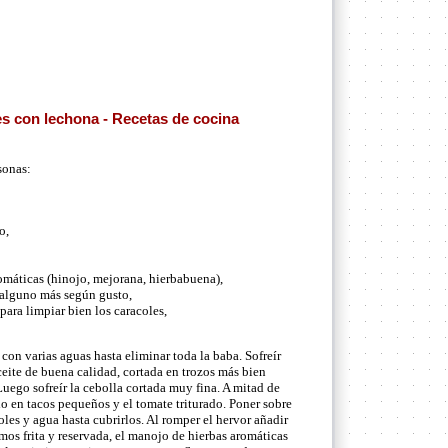
s con lechona - Recetas de cocina
sonas:
o,
omáticas (hinojo, mejorana, hierbabuena),
 alguno más según gusto,
ara limpiar bien los caracoles,
con varias aguas hasta eliminar toda la baba. Sofreír
ceite de buena calidad, cortada en trozos más bien
Luego sofreír la cebolla cortada muy fina. A mitad de
o en tacos pequeños y el tomate triturado. Poner sobre
oles y agua hasta cubrirlos. Al romper el hervor añadir
mos frita y reservada, el manojo de hierbas aromáticas