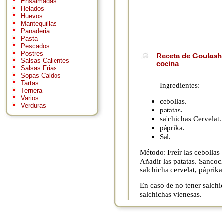
Ensaimadas
Helados
Huevos
Mantequillas
Panaderia
Pasta
Pescados
Postres
Receta de Goulash 
Salsas Calientes
cocina
Salsas Frias
Sopas Caldos
Tartas
Ingredientes:
Ternera
Varios
cebollas.
Verduras
patatas.
salchichas Cervelat.
páprika.
Sal.
Método: Freír las cebollas 
Añadir las patatas. Sancoc
salchicha cervelat, páprik
En caso de no tener salch
salchichas vienesas.