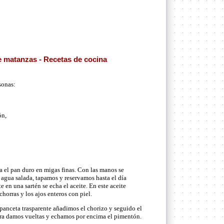
 matanzas - Recetas de cocina
sonas:
ón,
ta el pan duro en migas finas. Con las manos se
agua salada, tapamos y reservamos hasta el día
e en una sartén se echa el aceite. En este aceite
horras y los ajos enteros con piel.
a panceta trasparente añadimos el chorizo y seguido el
ra damos vueltas y echamos por encima el pimentón.