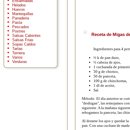
Ensaimadas
Helados
Huevos
Mantequillas
Panaderia
Pasta
Pescados
Postres
Receta de Migas de
Salsas Calientes
Salsas Frias
Sopas Caldos
Tartas
Ingredientes para 4 per
Ternera
Varios
½ k de pan duro,
Verduras
½ cabeza de ajos,
1 cucharada de piment
50 g de chorizo,
50 de panceta,
100 g de chinchorras,
1 dl de aceite,
Sal.
Método: El día anterior se cor
"deshigan", las remojamos con 
siguiente. A la mañana siguient
rehogamos la panceta, las chinc
Al dorarse los ajos y quedar l
pan. Con una cuchara de made