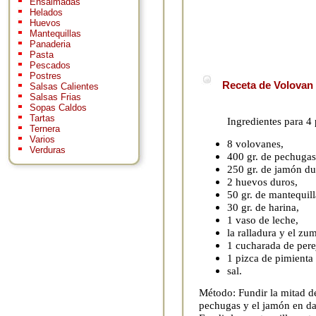
Ensaimadas
Helados
Huevos
Mantequillas
Panaderia
Pasta
Pescados
Postres
Receta de Volovan 
Salsas Calientes
Salsas Frias
Sopas Caldos
Tartas
Ingredientes para 4
Ternera
Varios
8 volovanes,
Verduras
400 gr. de pechugas 
250 gr. de jamón du
2 huevos duros,
50 gr. de mantequill
30 gr. de harina,
1 vaso de leche,
la ralladura y el zu
1 cucharada de perej
1 pizca de pimienta
sal.
Método: Fundir la mitad de
pechugas y el jamón en da