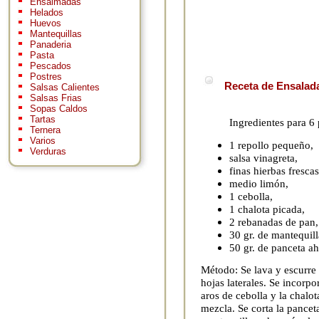
Ensaimadas
Helados
Huevos
Mantequillas
Panaderia
Pasta
Pescados
Postres
Receta de Ensalada
Salsas Calientes
Salsas Frias
Sopas Caldos
Tartas
Ingredientes para 6
Ternera
Varios
1 repollo pequeño,
Verduras
salsa vinagreta,
finas hierbas frescas
medio limón,
1 cebolla,
1 chalota picada,
2 rebanadas de pan,
30 gr. de mantequill
50 gr. de panceta a
Método: Se lava y escurre e
hojas laterales. Se incorpo
aros de cebolla y la chalot
mezcla. Se corta la pancet