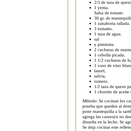
2/3 de taza de ques
1 yema.
Salsa de tomate:
30 gr. de mantequill
1 zanahoria rallada.
3 tomates.
1 taza de agua.
sal
y pimienta.
2 cucharas de mante
1 cebolla picada.
1 1/2 cucharas de ha
1 vaso de vino blan
laurel,
salvia,
romero.
1/2 taza de queso 
1 chorrito de aceite 
Método: Se cocinan los ca
prueba que queden al dente
pone mantequilla a la sarté
agrega las carnes(si no des
disuelta en la leche. Se a
Se deja cocinar este rell