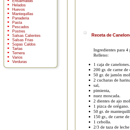
Ensaimadas
Helados
Huevos
Mantequillas
Panaderia
Pasta
Pescados
Postres
Receta de Canelone
Salsas Calientes
Salsas Frias
Sopas Caldos
Tartas
Ingredientes para 4
Ternera
Relleno:
Varios
Verduras
1 caja de canelones.
200 gr. de carne de
50 gr. de jamón mol
2 cucharas de harin
sal,
pimienta,
nuez moscada.
2 dientes de ajo mol
1 pizca de orégano.
50 gr. de mantequill
150 gr., de carne de
1 cebolla.
2/3 de taza de lech