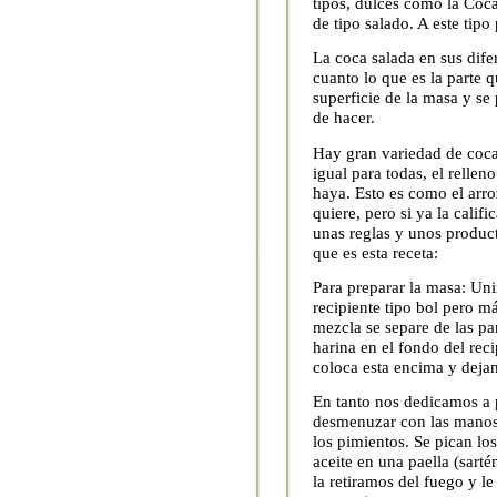
tipos, dulces como la Coca
de tipo salado. A este tipo
La coca salada en sus dife
cuanto lo que es la parte 
superficie de la masa y se
de hacer.
Hay gran variedad de coca
igual para todas, el relle
haya. Esto es como el arro
quiere, pero si ya la cali
unas reglas y unos product
que es esta receta:
Para preparar la masa: Uni
recipiente tipo bol pero m
mezcla se separe de las pa
harina en el fondo del rec
coloca esta encima y deja
En tanto nos dedicamos a p
desmenuzar con las manos 
los pimientos. Se pican lo
aceite en una paella (sart
la retiramos del fuego y l