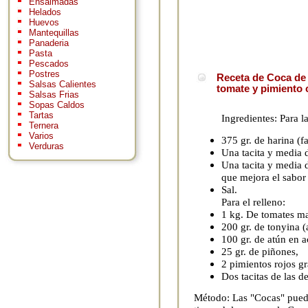
Ensaimadas
Helados
Huevos
Mantequillas
Panaderia
Pasta
Pescados
Postres
Receta de Coca de 
Salsas Calientes
tomate y pimiento 
Salsas Frias
Sopas Caldos
Tartas
Ingredientes: Para l
Ternera
Varios
375 gr. de harina (fa
Verduras
Una tacita y media d
Una tacita y media d
que mejora el sabor
Sal.
Para el relleno:
1 kg. De tomates m
200 gr. de tonyina (
100 gr. de atún en a
25 gr. de piñones,
2 pimientos rojos g
Dos tacitas de las de
Método: Las "Cocas" puede