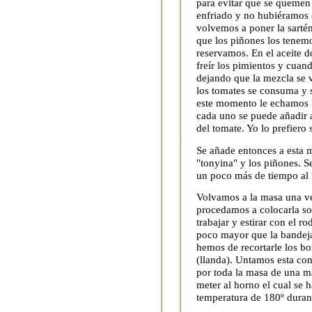
para evitar que se quemen 
enfriado y no hubiéramos 
volvemos a poner la sartén
que los piñones los tenemos
reservamos. En el aceite 
freír los pimientos y cua
dejando que la mezcla se 
los tomates se consuma y so
este momento le echamos l
cada uno se puede añadir 
del tomate. Yo lo prefiero 
Se añade entonces a esta 
"tonyina" y los piñones. S
un poco más de tiempo al
Volvamos a la masa una v
procedamos a colocarla so
trabajar y estirar con el r
poco mayor que la bandeja
hemos de recortarle los bo
(llanda). Untamos esta con
por toda la masa de una m
meter al horno el cual se 
temperatura de 180º duran