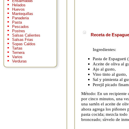
Ensaimadas
Helados
Huevos
Mantequillas
Panaderia
Pasta
Pescados
Postres
Receta de Espague
Salsas Calientes
Salsas Frias
Sopas Caldos
Tartas
Ingredientes:
Ternera
Varios
Pasta de Espagueti (
Verduras
Aceite de oliva al g
Ajo al gusto,
Vino tinto al gusto,
Sal y pimienta al gu
Perejil picado finam
Método: En un recipiente 
por cinco minutos, una vez
una sartén el aceite de oli
ahora agrega los piñones pi
pasta cocida; mezcla todo 
bronceado; sírvelo de inme