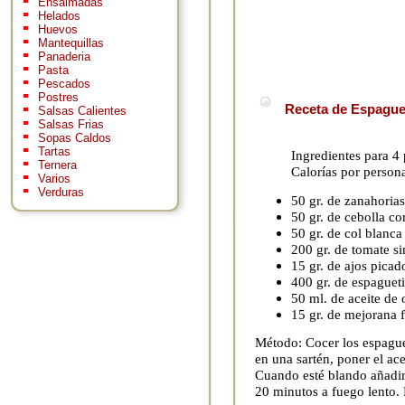
Ensaimadas
Helados
Huevos
Mantequillas
Panaderia
Pasta
Pescados
Postres
Receta de Espaguet
Salsas Calientes
Salsas Frias
Sopas Caldos
Tartas
Ingredientes para 4
Ternera
Calorías por person
Varios
Verduras
50 gr. de zanahorias
50 gr. de cebolla cor
50 gr. de col blanca 
200 gr. de tomate si
15 gr. de ajos picad
400 gr. de espagueti
50 ml. de aceite de 
15 gr. de mejorana f
Método: Cocer los espague
en una sartén, poner el ace
Cuando esté blando añadir 
20 minutos a fuego lento. E