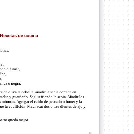
 Recetas de cocina
sonas:
 2,
cado o fumet,
ina,
o,
anca o negra.
e de oliva la cebolla, añadir la sepia cortada en
suelta y guardarlo. Seguir friendo la sepia. Añadir los
os minutos. Agregar el caldo de pescado o fumet y la
ue la ebullición. Machacar dos o tres dientes de ajo y
barro queda mejor.