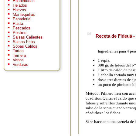
Ensaimadas
Helados
Huevos
Mantequillas
Panaderia
Pasta
Pescados
Postres
Receta de Fideuá -
Salsas Calientes
Salsas Frias
Sopas Caldos
Tartas
Ingredientes para 4 per
Ternera
Varios
1 sepia,
Verduras
300 gr. de fideos del Nº
1 litro de caldo de pes
1 cebolla cortada muy f
dos o tres dientes de aj
un poco de pimienta bl
Método: Primero freír con aceit
cuadritos. Quitar el caldo que 
fideos y sofreírlos durante un
salsa de la sepia cuando arranq
añadirlos a los fideos.
Si se hace con una cazuela de 