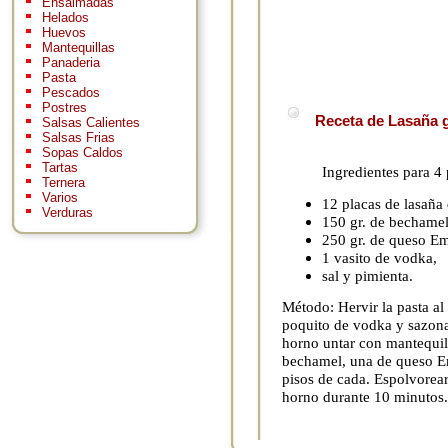
Ensaimadas
Helados
Huevos
Mantequillas
Panaderia
Pasta
Pescados
Postres
Receta de Lasaña g
Salsas Calientes
Salsas Frias
Sopas Caldos
Tartas
Ingredientes para 4
Ternera
Varios
12 placas de lasaña
Verduras
150 gr. de bechamel
250 gr. de queso E
1 vasito de vodka,
sal y pimienta.
Método: Hervir la pasta al
poquito de vodka y sazona
horno untar con mantequil
bechamel, una de queso Em
pisos de cada. Espolvorear 
horno durante 10 minutos.