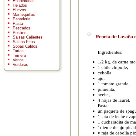
Ensaimadas
Helados
Huevos
Mantequillas
Panaderia
Pasta
Pescados
Postres
Receta de Lasaña 
Salsas Calientes
Salsas Frias
Sopas Caldos
Tartas
Ingredientes:
Ternera
Varios
1/2 kg. de carne mo
Verduras
1 chile chipotle,
cebolla,
ajo,
1 tomate grande,
pimienta,
aceite,
4 hojas de laurel.
Pasta:
un paquete de spagu
1 lata de leche evap
1 cucharadita de ma
1diente de ajo pica
y raja de cebolla pi