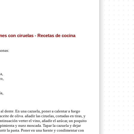
es con ciruelas - Recetas de cocina
sonas:
a,
co,
a,
l dente. En una cazuela, poner a calentar a fuego
eite de oliva. añadir las ciruelas, cortadas en tiras, y
ontinuación verter el vino, añadir el azúcar, un poquito
, pimienta y nuez moscada. Tapar la cazuela y dejar
rrir la pasta. Poner en una fuente y condimentar con