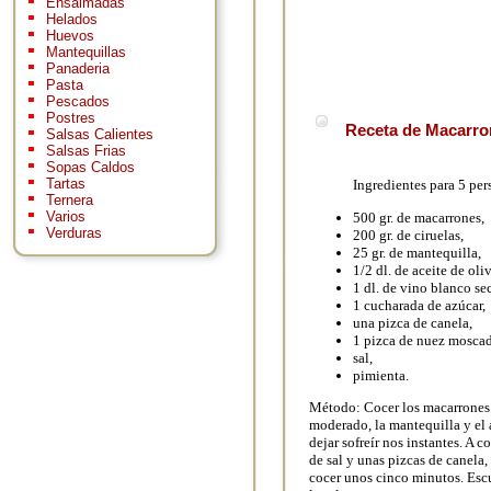
Ensaimadas
Helados
Huevos
Mantequillas
Panaderia
Pasta
Pescados
Postres
Receta de Macarron
Salsas Calientes
Salsas Frias
Sopas Caldos
Tartas
Ingredientes para 5 per
Ternera
Varios
500 gr. de macarrones,
Verduras
200 gr. de ciruelas,
25 gr. de mantequilla,
1/2 dl. de aceite de oliv
1 dl. de vino blanco se
1 cucharada de azúcar,
una pizca de canela,
1 pizca de nuez moscad
sal,
pimienta.
Método: Cocer los macarrones a
moderado, la mantequilla y el ac
dejar sofreír nos instantes. A c
de sal y unas pizcas de canela
cocer unos cinco minutos. Escu