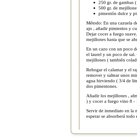
250 gr. de gambas ( 
500 gr. de mejillone
pimentón dulce y pi
Método: En una cazuela de 
ajo , añadir pimientos y c
Dejar cocer a fuego suave
mejillones hasta que se ab
En un cazo con un poco de
el laurel y un poco de sal.
mejillones ( también colad
Rehogar el calamar y el rap
remover y saltear unos min
agua hirviendo ( 3/4 de li
dos pimentones.
Añadir los mejillones , alm
) y cocer a fuego vino 8 -
Servir de inmediato en la 
esperar se absorberá todo e