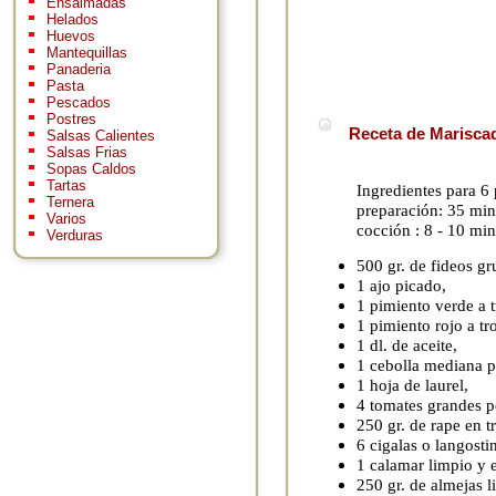
Ensaimadas
Helados
Huevos
Mantequillas
Panaderia
Pasta
Pescados
Postres
Receta de Mariscad
Salsas Calientes
Salsas Frias
Sopas Caldos
Tartas
Ingredientes para 6
Ternera
preparación: 35 min
Varios
cocción : 8 - 10 min
Verduras
500 gr. de fideos gr
1 ajo picado,
1 pimiento verde a t
1 pimiento rojo a tro
1 dl. de aceite,
1 cebolla mediana p
1 hoja de laurel,
4 tomates grandes pe
250 gr. de rape en tr
6 cigalas o langosti
1 calamar limpio y e
250 gr. de almejas l