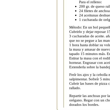
Para el relleno:
200 gr. de queso ral
24 filetes de ancho
24 aceitunas deshue
1 cucharada de orég
Método: En un bol pequeño
Cubrirlo y dejar reposar 15
3 cucharadas de aceite. añ
que no se pegue a las man
1 hora hasta doblar su vol
la masa y amasar de nuevo.
tapado 15 minutos más. Enha
Estirar la masa con el rod
hornear. Engrasar con aceit
Extenderla sobre la bandej
Freír los ajos y la cebolla
salpimentar. Sofreír 5 min
Cubrir las bases de pizza c
rallado.
Repartir las anchoas por l
orégano. Regar con un chor
dorados los bordes.