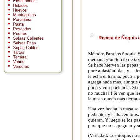
Ensaimadas
Helados
Huevos
Mantequillas
Panaderia
Pasta
Pescados
Postres
Receta de Ñoquis e
Salsas Calientes
Salsas Frias
Sopas Caldos
Tartas
Método: Para los ñoquis: S
Ternera
mediana y un tercio de taz
Varios
Se hace hierven las papas 
Verduras
puré aplastándolas, y se l
le echa el harina, poco a 
agrega nada más, aunque q
poco y con paciencia. Si n
no mucha!!! Si ven que les
la masa queda más tierna s
Una vez hecha la masa se 
pedacitos y se hacen tiras
quieran. Y luego se los pa
para que no se peguen y se
(Variedad: Los ñoquis no 