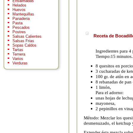
Ensaimadas
Helados
Huevos
Mantequillas
Panaderia
Pasta
Pescados
Postres
Receta de Bocadill
Salsas Calientes
Salsas Frias
Sopas Caldos
Tartas
Ingredientes para 4
Ternera
Tiempo:15 minutos.
Varios
Verduras
8 quesitos en porcio
3 cucharadas de ket
100 gr. de atún en a
8 rebanadas de pan
1 limón,
Para el adorno:
unas hojas de lechu
mayonesa,
2 pepinillos en vina
Método: Mezclar los quesit
desmenuzado, el ketchup y
Extender ésta mezcla sobr