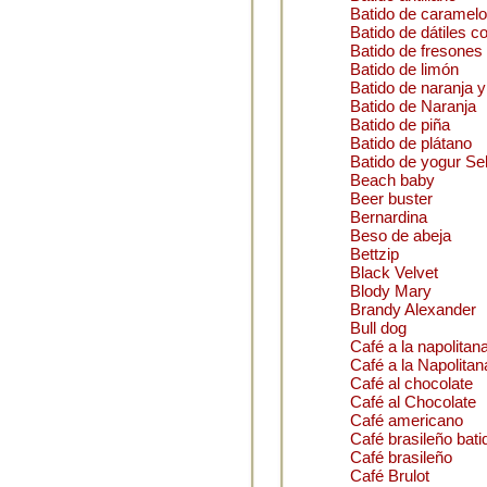
Batido de caramelo
Batido de dátiles 
Batido de fresones
Batido de limón
Batido de naranja y
Batido de Naranja
Batido de piña
Batido de plátano
Batido de yogur Se
Beach baby
Beer buster
Bernardina
Beso de abeja
Bettzip
Black Velvet
Blody Mary
Brandy Alexander
Bull dog
Café a la napolitan
Café a la Napolitan
Café al chocolate
Café al Chocolate
Café americano
Café brasileño bati
Café brasileño
Café Brulot