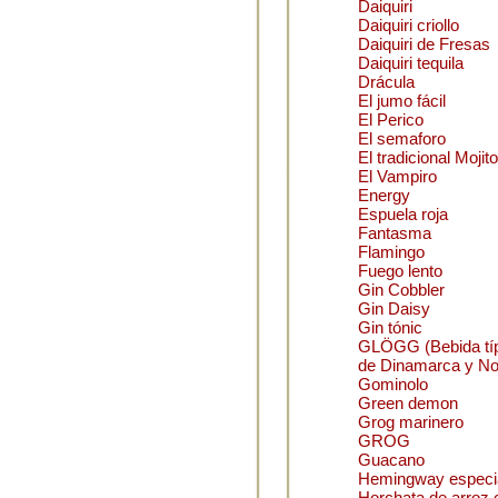
Daiquiri
Daiquiri criollo
Daiquiri de Fresas
Daiquiri tequila
Drácula
El jumo fácil
El Perico
El semaforo
El tradicional Mojito
El Vampiro
Energy
Espuela roja
Fantasma
Flamingo
Fuego lento
Gin Cobbler
Gin Daisy
Gin tónic
GLÖGG (Bebida típi
de Dinamarca y No
Gominolo
Green demon
Grog marinero
GROG
Guacano
Hemingway especi
Horchata de arroz 