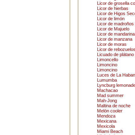
Licor de grosella co
Licor de hierbas
Licor de Higos Sec
Licor de limón
Licor de madroños
Licor de Majuelo
Licor de mandarina
Licor de manzana
Licor de moras
Licor de rebozuelo
Licuado de plátano
Limoncello
Limoncino
Limoncino
Luces de La Haba
Lumumba
Lyncburg lemonad
Machacao
Mad summer
Mah-Jong
Maltina de noche
Melón cooler
Mendoza
Mexicana
Mexicola
Miami Beach