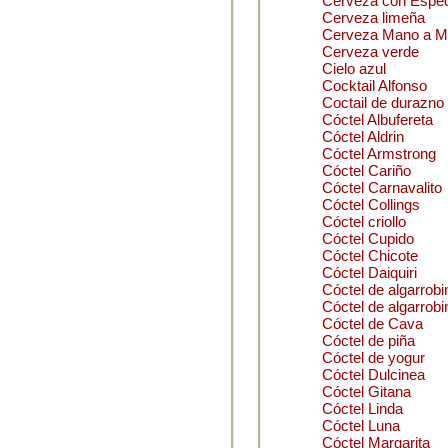
Cerveza con Espe
Cerveza limeña
Cerveza Mano a 
Cerveza verde
Cielo azul
Cocktail Alfonso
Coctail de durazno
Cóctel Albufereta
Cóctel Aldrin
Cóctel Armstrong
Cóctel Cariño
Cóctel Carnavalito
Cóctel Collings
Cóctel criollo
Cóctel Cupido
Cóctel Chicote
Cóctel Daiquiri
Cóctel de algarrobi
Cóctel de algarrobi
Cóctel de Cava
Cóctel de piña
Cóctel de yogur
Cóctel Dulcinea
Cóctel Gitana
Cóctel Linda
Cóctel Luna
Cóctel Margarita