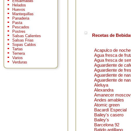
Ensaimadas
Helados
Huevos
Mantequillas
Panaderia
Pasta
Pescados
Postres
Recetas de Bebidas
Salsas Calientes
Salsas Frias
Sopas Caldos
Tartas
Acapulco de noche
Ternera
Agua fresca de fru
Varios
Agua fresca de sem
Verduras
Aguardiente de caf
Aguardiente de fre
Aguardiente de nar
Aguardiente de nar
Aleluya
Alexandra
Amanecer moscovi
Andes amables
Atomic green
Bacardí Especial
Bailey's casero
Bailey's
Barcelona 92
Batido antillano