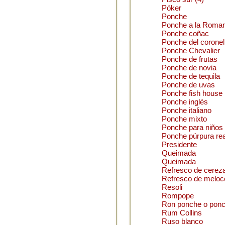
Póker
Ponche
Ponche a la Roma
Ponche coñac
Ponche del coronel
Ponche Chevalier
Ponche de frutas
Ponche de novia
Ponche de tequila
Ponche de uvas
Ponche fish house
Ponche inglés
Ponche italiano
Ponche mixto
Ponche para niños
Ponche púrpura rea
Presidente
Queimada
Queimada
Refresco de cerez
Refresco de meloc
Resoli
Rompope
Ron ponche o pon
Rum Collins
Ruso blanco