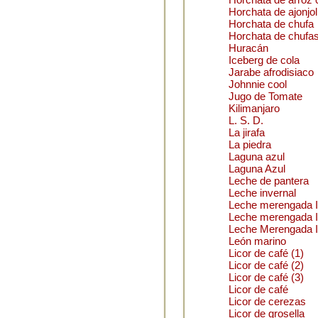
Horchata de ajonjol
Horchata de chufa
Horchata de chufa
Huracán
Iceberg de cola
Jarabe afrodisiaco
Johnnie cool
Jugo de Tomate
Kilimanjaro
L. S. D.
La jirafa
La piedra
Laguna azul
Laguna Azul
Leche de pantera
Leche invernal
Leche merengada I
Leche merengada I
Leche Merengada I
León marino
Licor de café (1)
Licor de café (2)
Licor de café (3)
Licor de café
Licor de cerezas
Licor de grosella