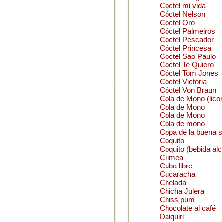
Cóctel mi vida
Cóctel Nelson
Cóctel Oro
Cóctel Palmeiros
Cóctel Pescador
Cóctel Princesa
Cóctel Sao Paulo
Cóctel Te Quiero
Cóctel Tom Jones
Cóctel Victoria
Cóctel Von Braun
Cola de Mono (licor
Cola de Mono
Cola de Mono
Cola de mono
Copa de la buena s
Coquito
Coquito (bebida al
Crimea
Cuba libre
Cucaracha
Chelada
Chicha Julera
Chiss pum
Chocolate al café
Daiquiri