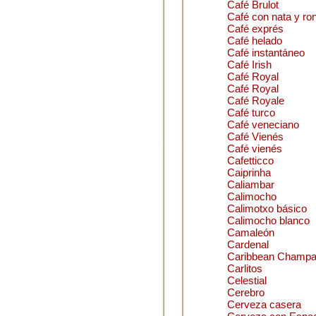
Café Brulot
Café con nata y ro
Café exprés
Café helado
Café instantáneo
Café Irish
Café Royal
Café Royal
Café Royale
Café turco
Café veneciano
Café Vienés
Café vienés
Cafetticco
Caiprinha
Caliambar
Calimocho
Calimotxo básico
Calimocho blanco
Camaleón
Cardenal
Caribbean Champ
Carlitos
Celestial
Cerebro
Cerveza casera