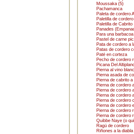
Moussaka (5)
Pachamanca
Paleta de cordero A
Paletilla de cordero
Paletilla de Cabrito
Panades (Empanad
Para una barbacoa (o
Pastel de carne pi
Pata de cordero a l
Patas de cordero 
Paté en corteza
Pecho de cordero r
Picana Del Altiplan
Pierna al vino blan
Pierna asada de co
Pierna de cabrito a
Pierna de cordero a
Pierna de cordero 
Pierna de cordero 
Pierna de cordero c
Pierna de cordero 
Pierna de cordero r
Pierna de cordero r
Quibbe Naye (o qui
Ragú de cordero
Riñones a la diabla