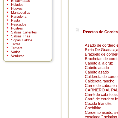
Ensaimadas
Helados
Huevos
Mantequillas
Panaderia
Pasta
Pescados
Postres
Recetas de Cordero
Salsas Calientes
Salsas Frias
Sopas Caldos
Tartas
Asado de cordero e
Ternera
Birria De Guadalaj
Varios
Brazuelo de corder
Verduras
Brochetas de corde
Cabrito a la cruz
Cabrito asado
Cabrito asado
Caldereta de corder
Caldereta rancho
Carne de cabra en 
CARNERO AL PA
Carré de cabrito a
Carré de cordero le
Cocido Irlandés
Cochifrito
Corderito asado, se
ensalada " gelatino 