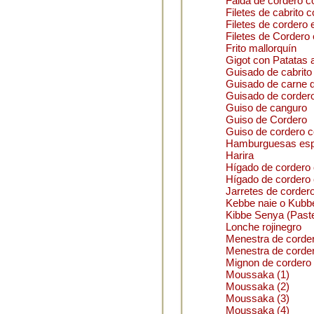
Falda de cordero c
Filetes de cabrito c
Filetes de cordero 
Filetes de Cordero 
Frito mallorquín
Gigot con Patatas a
Guisado de cabrito
Guisado de carne d
Guisado de corder
Guiso de canguro
Guiso de Cordero
Guiso de cordero c
Hamburguesas espe
Harira
Hígado de cordero
Hígado de cordero 
Jarretes de cordero
Kebbe naie o Kubb
Kibbe Senya (Paste
Lonche rojinegro
Menestra de corde
Menestra de corde
Mignon de cordero
Moussaka (1)
Moussaka (2)
Moussaka (3)
Moussaka (4)