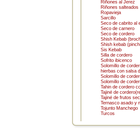
Riñones al Jerez
Riñones salteados
Ropavieja
Sarcillo
Seco de cabrito al 
Seco de carnero
Seco de cordero
Shish Kebab (broch
Shish kebab (pinch
Sis Kebab
Silla de cordero
Sofrito ibicenco
Solomillo de corde
hierbas con salsa d
Solomillo de cordero
Solomillo de cordero
Tahin de cordero c
Tajiné de cordero(r
Tajiné de frutos se
Ternasco asado y
Tojunto Manchego
Turcos