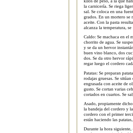
kilos de peso, a la que ha
la carnicería. Se riega lig
sal. Se coloca en una fuen
grados. En un mortero se 
aceite. Con la pasta result
alcanza la temperatura, se 
Caldo: Se machaca en el m
chorrito de agua. Se suspe
y se da un hervor instantá
buen vino blanco, dos cuc
dos. Se da otro hervor rápi
regar luego el cordero cada
Patatas: Se preparan patata
rodajas gruesas. Se sitúa
engrasada con aceite de ol
gusto. Se cortan varias ce
cortados en cuartos. Se sa
Asado, propiamente dicho:
la bandeja del cordero y la
cordero con el primer terc
están haciendo las patatas
Durante la hora siguiente, 