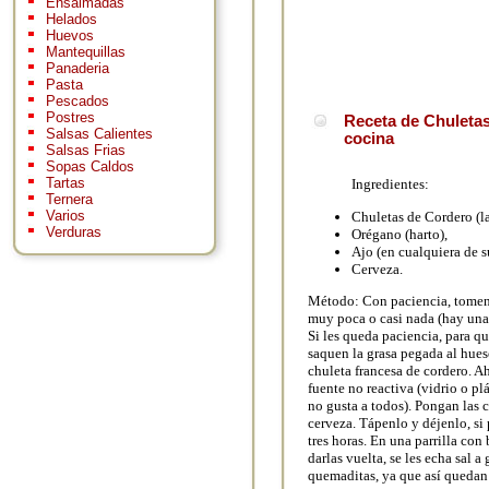
Ensaimadas
Helados
Huevos
Mantequillas
Panaderia
Pasta
Pescados
Postres
Receta de Chuletas 
Salsas Calientes
cocina
Salsas Frias
Sopas Caldos
Tartas
Ingredientes:
Ternera
Varios
Chuletas de Cordero (la
Verduras
Orégano (harto),
Ajo (en cualquiera de s
Cerveza.
Método: Con paciencia, tomen 
muy poca o casi nada (hay una 
Si les queda paciencia, para q
saquen la grasa pegada al hues
chuleta francesa de cordero. 
fuente no reactiva (vidrio o pl
no gusta a todos). Pongan las 
cerveza. Tápenlo y déjenlo, si
tres horas. En una parrilla con
darlas vuelta, se les echa sal 
quemaditas, ya que así quedan