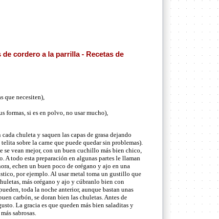
de cordero a la parrilla - Recetas de
s que necesiten),
us formas, si es en polvo, no usar mucho),
cada chuleta y saquen las capas de grasa dejando
telita sobre la carne que puede quedar sin problemas).
ue se vean mejor, con un buen cuchillo más bien chico,
o. A todo esta preparación en algunas partes le llaman
Ahora, echen un buen poco de orégano y ajo en una
ástico, por ejemplo. Al usar metal toma un gustillo que
chuletas, más orégano y ajo y cúbranlo bien con
 pueden, toda la noche anterior, aunque bastan unas
 buen carbón, se doran bien las chuletas. Antes de
a gusto. La gracia es que queden más bien saladitas y
 más sabrosas.