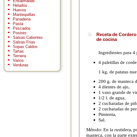
Ensaimadas
Helados
Huevos
Mantequillas
Panaderia
Pasta
Pescados
Postres
Receta de Cordero 
Salsas Calientes
de cocina
Salsas Frias
Sopas Caldos
Tartas
Ingredientes para 4
Ternera
Varios
4 paletillas de cord
Verduras
1 kg. de patatas nue
200 g. de manteca d
4 dientes de ajo,
1 vaso grande de vi
1/2 l. de agua,
2 cucharadas de piñ
2 cucharadas de pere
Pimienta,
Sal.
Método: En la rustidera, po
manteca, con la parte exte