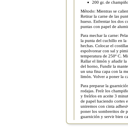
200 gr. de champiñ
Método: Mientras se calient
Retirar la carne de las pu
hueso. Enfrentar los dos co
puntas con papel de alumi
Para mechar la carne: Pela
la punta del cuchillo en la
hechas. Colocar el costill
espolvorear con sal y pim
temperatura de 250º C. Mien
Rallar el limón y añadir la 
del horno, Fundir la manteq
un una fina capa con la mez
limón. Volver a poner la 
Para preparar la guarnición
rodajas. Freír los champiñ
y freírlos en aceite 3 min
de papel haciendo cortes 
uniremos con cinta adhesiv
poner los sombreritos de p
guarnición y servir bien ca