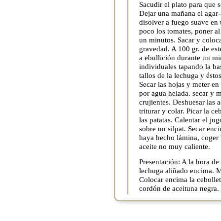
Sacudir el plato para que 
Dejar una mañana el agar-a
disolver a fuego suave en u
poco los tomates, poner al
un minutos. Sacar y coloc
gravedad. A 100 gr. de est
a ebullición durante un mi
individuales tapando la bas
tallos de la lechuga y ésto
Secar las hojas y meter en
por agua helada. secar y m
crujientes. Deshuesar las 
triturar y colar. Picar la ce
las patatas. Calentar el j
sobre un silpat. Secar enc
haya hecho lámina, coger 
aceite no muy caliente.
Presentación: A la hora de 
lechuga aliñado encima. Me
Colocar encima la cebollet
cordón de aceituna negra.