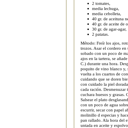
2 tomates,
media lechuga,
media cebolleta,
40 gr. de aceituna 
40 gr. de aceite de o
30 gr. de agar-agar,
2 patatas.
Método: Freír los ajos, rot
trozos. Asar el cordero en
sobado con un poco de ma
ajos en la tartera, se añad
C.) durante una hora. Desp
poquito de vino blanco y, 
vuelta a los cuartos de cor
cuidando que se doren bi
con cuidado la piel dorada
cada ración. Desmenuzar t
cuchara huesos y grasas. C
Salsear el plato desglasan
con un poco de agua sobre 
escurrir, secar con papel a
molinillo d especias y hac
pan rallado. Ala hora del 
untada en aceite y espolv