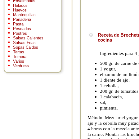
Ensaimadas
Helados
Huevos
Mantequillas
Panaderia
Pasta
Pescados
Postres
Receta de Brocheta
Salsas Calientes
cocina
Salsas Frias
Sopas Caldos
Tartas
Ingredientes para 4
Ternera
Varios
500 gr. de carne de 
Verduras
1 yogur,
el zumo de un limó
1 diente de ajo,
1 cebolla,
200 gr. de tomatitos
1 calabacín,
sal,
pimienta.
Método: Mezclar el yogur 
ajo y la cebolla muy picad
4 horas con la mezcla ante
la carne. Montar las broch