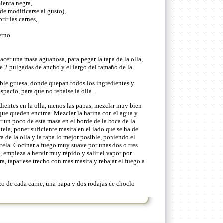
ienta negra,
de modificarse al gusto),
rir las carnes,
erno.
hacer una masa aguanosa, para pegar la tapa de la olla,
 de 2 pulgadas de ancho y el largo del tamaño de la
sible gruesa, donde quepan todos los ingredientes y
pacio, para que no rebalse la olla.
ientes en la olla, menos las papas, mezclar muy bien
 que queden encima. Mezclar la harina con el agua y
r un poco de esta masa en el borde de la boca de la
e tela, poner suficiente masita en el lado que se ha de
ra de la olla y la tapa lo mejor posible, poniendo el
 tela. Cocinar a fuego muy suave por unas dos o tres
e, empieza a hervir muy rápido y salir el vapor por
era, tapar ese trecho con mas masita y rebajar el fuego a
o de cada carne, una papa y dos rodajas de choclo