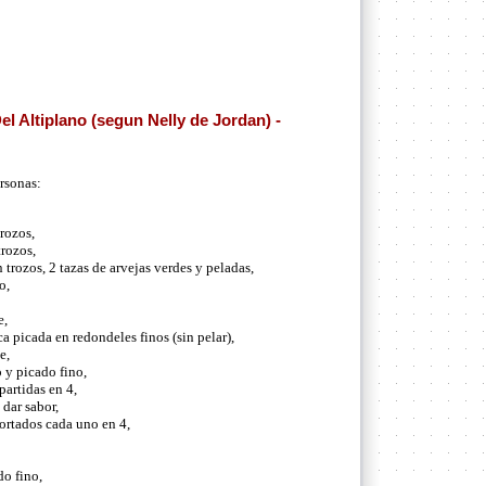
l Altiplano (segun Nelly de Jordan) -
rsonas:
trozos,
trozos,
 trozos, 2 tazas de arvejas verdes y peladas,
o,
e,
ca picada en redondeles finos (sin pelar),
e,
 y picado fino,
artidas en 4,
 dar sabor,
cortados cada uno en 4,
do fino,