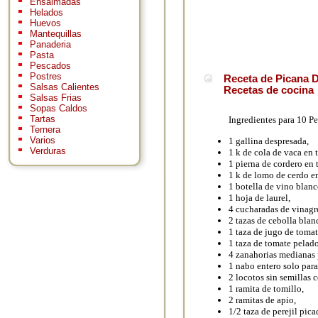
Ensaimadas
Helados
Huevos
Mantequillas
Panaderia
Pasta
Pescados
Postres
Receta de Picana De
Salsas Calientes
Recetas de cocina
Salsas Frias
Sopas Caldos
Tartas
Ingredientes para 10 Pe
Ternera
Varios
1 gallina despresada,
Verduras
1 k de cola de vaca en 
1 pierna de cordero en 
1 k de lomo de cerdo en
1 botella de vino blanc
1 hoja de laurel,
4 cucharadas de vinagr
2 tazas de cebolla blan
1 taza de jugo de tomat
1 taza de tomate pelado
4 zanahorias medianas p
1 nabo entero solo para
2 locotos sin semillas 
1 ramita de tomillo,
2 ramitas de apio,
1/2 taza de perejil pica