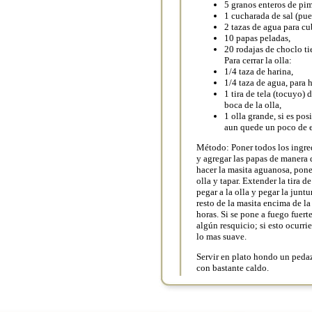
5 granos enteros de pim
1 cucharada de sal (pue
2 tazas de agua para cub
10 papas peladas,
20 rodajas de choclo ti
Para cerrar la olla:
1/4 taza de harina,
1/4 taza de agua, para 
1 tira de tela (tocuyo)
boca de la olla,
1 olla grande, si es po
aun quede un poco de es
Método: Poner todos los ingred
y agregar las papas de manera
hacer la masita aguanosa, pone
olla y tapar. Extender la tira d
pegar a la olla y pegar la juntu
resto de la masita encima de la
horas. Si se pone a fuego fuert
algún resquicio; si esto ocurri
lo mas suave.
Servir en plato hondo un pedaz
con bastante caldo.