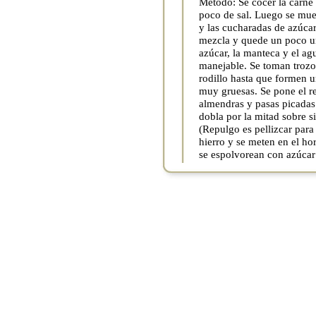
Método: Se cocer la carne 
poco de sal. Luego se mue
y las cucharadas de azúcar
mezcla y quede un poco un
azúcar, la manteca y el a
manejable. Se toman trozo
rodillo hasta que formen u
muy gruesas. Se pone el re
almendras y pasas picadas. 
dobla por la mitad sobre s
(Repulgo es pellizcar para
hierro y se meten en el h
se espolvorean con azúcar