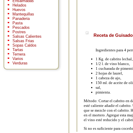
Ensaimadas
Helados
Huevos
Mantequillas
Panaderia
Pasta
Pescados
Postres
Receta de Guisado 
Salsas Calientes
Salsas Frias
Sopas Caldos
Tartas
Ingredientes para 4 per
Ternera
Varios
1 Kg. de cabrito lechal,
Verduras
1/2 l. de vino blanco,
1 cucharada de piment
2 hojas de laurel,
1 cabeza de ajo,
150 ml. de aceite de ol
sal,
pimienta.
Método: Cortar el cabrito en d
esté caliente añadir el cabrit
que se mezcle con el cabrito. 
en el mortero. Agregar esta maj
el vino esté reducido y el cabr
Si no es suficiente para cocer