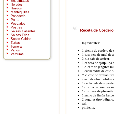
Ensaimadas
Helados
Huevos
Mantequillas
Panaderia
Pasta
Pescados
Postres
Receta de Cordero 
Salsas Calientes
Salsas Frias
Sopas Caldos
Tartas
Ingredientes:
Ternera
Varios
1 pierna de cordero de 
Verduras
1 c. sopera de miel de a
2 c. a café de azúcar.
1 cabeza de ajo(pulpa a
1 c. café de jengibre ra
1 cucharadita de café d
½ c. café de azafrán fr
clavo de olor molido (s
1 cucharada de sopa d
1 c. sopa de cominos m
1 c. sopera de pimentón
1 zumo de limón fresco
2 yogures tipo búlgaro,
sal,
pimienta.