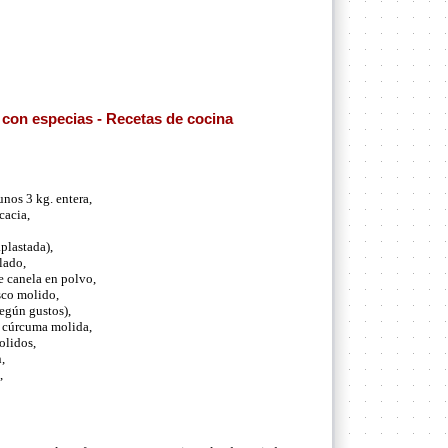
con especias - Recetas de cocina
unos 3 kg. entera,
cacia,
plastada),
llado,
e canela en polvo,
esco molido,
egún gustos),
e cúrcuma molida,
olidos,
,
,