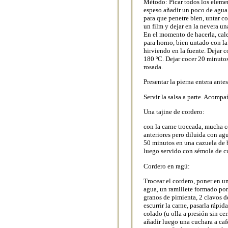
Método: Picar todos los elemen
espeso añadir un poco de agua.
para que penetre bien, untar c
un film y dejar en la nevera un
En el momento de hacerla, cale
para horno, bien untado con la
hirviendo en la fuente. Dejar c
180 ºC. Dejar cocer 20 minuto
rosada.
Presentar la pierna entera ante
Servir la salsa a parte. Acompa
Una tajine de cordero:
con la carne troceada, mucha c
anteriores pero diluida con ag
50 minutos en una cazuela de b
luego servido con sémola de cu
Cordero en ragú:
Trocear el cordero, poner en u
agua, un ramillete formado por 
granos de pimienta, 2 clavos de
escurrir la carne, pasarla rápi
colado (u olla a presión sin ce
añadir luego una cuchara a ca