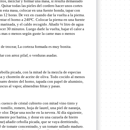
tos, mezclar y formar una masa, si resulta demasiado
 Quitar todas las pieles del cordero hacer unos cortes
on esta masa, colocar en una fuente honda, tapar con
as 12 horas. De vez en cuando dar la vuelta a la pierna.
ntar el horno a 240ºC. Colocar la pierna en una fuente
 marinada, y el caldo recogido. Añadir ¼ litro de agua
ocer 30 minutos. Luego darle la vuelta, bajar el calor a
s mas o menos según guste la carne mas o menos
s de trocear, La corteza formada es muy bonita.
ñar con arroz pilaf, o verduras asadas.
ebolla picada, con la mitad de la mezcla de especias
ua y chorreón de aceite de oliva. Todo cocido al menos
arro dentro del horno, tapada con papel de aluminio,
scus al vapor, almendras fritas y pasas.
n cuenco de cristal cubierto con mitad vino tinto y
tomillo, romero, hoja de laurel, una piel de naranja,
 olor. Dejar una noche en la nevera. Al día siguiente,
damente por harina, y dorar en una cazuela de hierro
rrar) añadir cebolla picada, que se vaya derritiendo,
fé de tomate concentrado, y un tomate rallado maduro.