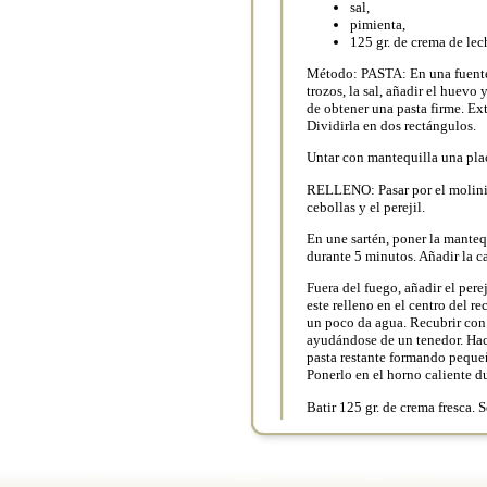
sal,
pimienta,
125 gr. de crema de lech
Método: PASTA: En una fuente, 
trozos, la sal, añadir el huevo 
de obtener una pasta firme. Ex
Dividirla en dos rectángulos.
Untar con mantequilla una plac
RELLENO: Pasar por el molinil
cebollas y el perejil.
En une sartén, poner la manteq
durante 5 minutos. Añadir la c
Fuera del fuego, añadir el perej
este relleno en el centro del r
un poco da agua. Recubrir con 
ayudándose de un tenedor. Hace
pasta restante formando peque
Ponerlo en el horno caliente d
Batir 125 gr. de crema fresca. Se