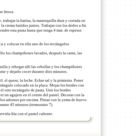
e fresca.
trabajar la harina, la mantequilla dura y cortada en
y la crema batidos juntos. Trabajar con los dedos a fin
tender esta pasta hasta que tenga 4 mm. de espesor.
a y colocar en ella uno de los rectángulos.
lo los champiñones lavados, después la carne, las
uilla y rehogar allí las cebollas y los champiñones
arne y dejarlo cocer durante diez minutos.
il. el queso, la leche. Echar sal y la pimienta. Poner
ectángulo colocado en la placa. Mojar los bordes con
el otro rectángulo de pasta. Unir los bordes
r un agujero en el centro del pastel. Decorar con la
ños adornos por encima. Pintar con la yema de huevo.
urante 45 minutos (termostato 7).
rvirla fría con el pastel caliente.