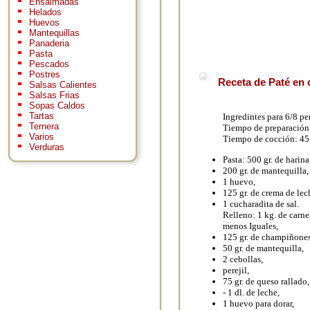
Ensaimadas
Helados
Huevos
Mantequillas
Panaderia
Pasta
Pescados
Postres
Receta de Paté en 
Salsas Calientes
Salsas Frias
Sopas Caldos
Tartas
Ingredintes para 6/8 pe
Ternera
Tiempo de preparación
Varios
Tiempo de cocción: 45
Verduras
Pasta: 500 gr. de harina
200 gr. de mantequilla,
1 huevo,
125 gr. de crema de lech
1 cucharadita de sal.
Relleno: 1 kg. de carne
menos Iguales,
125 gr. de champiñones
50 gr. de mantequilla,
2 cebollas,
perejil,
75 gr. de queso rallado,
- 1 dl. de leche,
1 huevo para dorar,