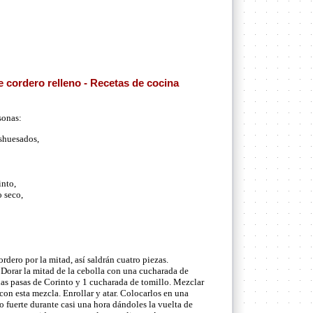
 cordero relleno - Recetas de cocina
sonas:
shuesados,
into,
o seco,
rdero por la mitad, así saldrán cuatro piezas.
 Dorar la mitad de la cebolla con una cucharada de
 las pasas de Corinto y 1 cucharada de tomillo. Mezclar
con esta mezcla. Enrollar y atar. Colocarlos en una
o fuerte durante casi una hora dándoles la vuelta de