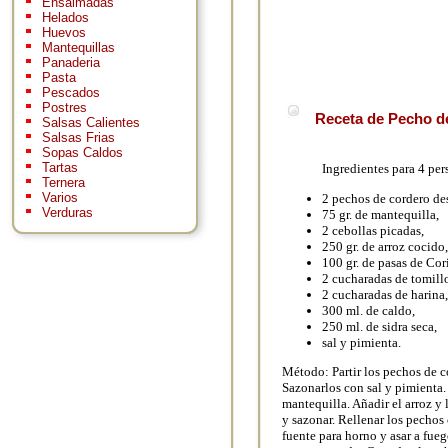
Ensaimadas
Helados
Huevos
Mantequillas
Panaderia
Pasta
Pescados
Postres
Receta de Pecho de
Salsas Calientes
Salsas Frias
Sopas Caldos
Tartas
Ingredientes para 4 per
Ternera
Varios
2 pechos de cordero de
Verduras
75 gr. de mantequilla,
2 cebollas picadas,
250 gr. de arroz cocido,
100 gr. de pasas de Cor
2 cucharadas de tomill
2 cucharadas de harina,
300 ml. de caldo,
250 ml. de sidra seca,
sal y pimienta.
Método: Partir los pechos de co
Sazonarlos con sal y pimienta.
mantequilla. Añadir el arroz y
y sazonar. Rellenar los pechos 
fuente para horno y asar a fueg