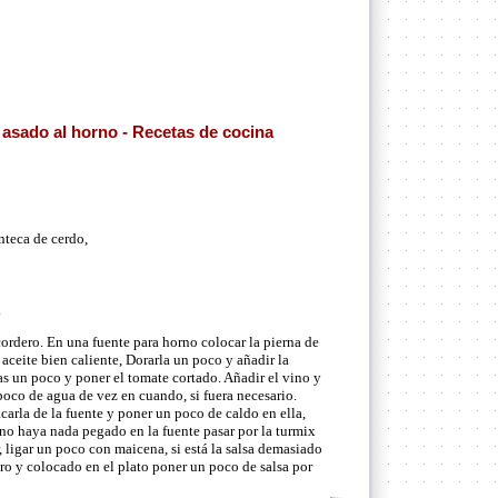
asado al horno - Recetas de cocina
nteca de cerdo,
.
ordero. En una fuente para horno colocar la pierna de
aceite bien caliente, Dorarla un poco y añadir la
as un poco y poner el tomate cortado. Añadir el vino y
oco de agua de vez en cuando, si fuera necesario.
carla de la fuente y poner un poco de caldo en ella,
no haya nada pegado en la fuente pasar por la turmix
, ligar un poco con maicena, si está la salsa demasiado
ero y colocado en el plato poner un poco de salsa por