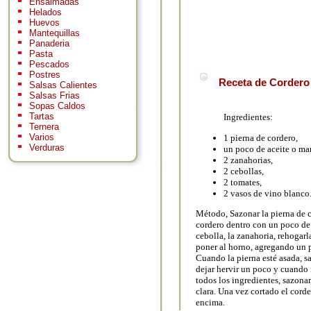
Ensaimadas
Helados
Huevos
Mantequillas
Panaderia
Pasta
Pescados
Postres
Receta de Cordero 
Salsas Calientes
Salsas Frias
Sopas Caldos
Tartas
Ingredientes:
Ternera
Varios
1 pierna de cordero,
Verduras
un poco de aceite o ma
2 zanahorias,
2 cebollas,
2 tomates,
2 vasos de vino blanco
Método, Sazonar la pierna de c
cordero dentro con un poco de 
cebolla, la zanahoria, rehogarl
poner al horno, agregando un p
Cuando la pierna esté asada, sa
dejar hervir un poco y cuando 
todos los ingredientes, sazonar
clara. Una vez cortado el cord
encima.