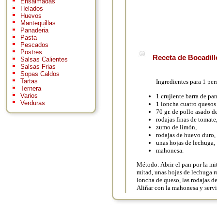
Ensaimadas
Helados
Huevos
Mantequillas
Panaderia
Pasta
Pescados
Postres
Receta de Bocadill
Salsas Calientes
Salsas Frias
Sopas Caldos
Tartas
Ingredientes para 1 per
Ternera
Varios
1 crujiente barra de pan
Verduras
1 loncha cuatro quesos 
70 gr. de pollo asado 
rodajas finas de tomate
zumo de limón,
rodajas de huevo duro,
unas hojas de lechuga,
mahonesa.
Método: Abrir el pan por la mi
mitad, unas hojas de lechuga r
loncha de queso, las rodajas 
Aliñar con la mahonesa y servi