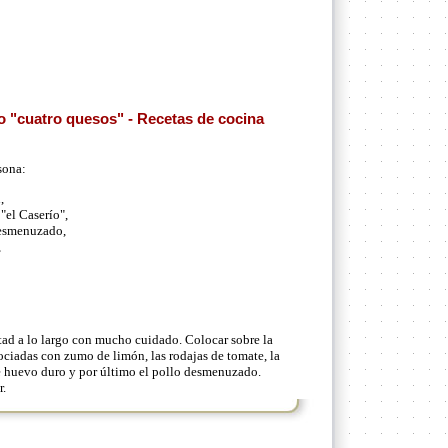
o "cuatro quesos" - Recetas de cocina
sona:
,
"el Caserío",
desmenuzado,
,
tad a lo largo con mucho cuidado. Colocar sobre la
ociadas con zumo de limón, las rodajas de tomate, la
de huevo duro y por último el pollo desmenuzado.
r.