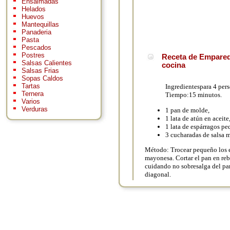
Ensaimadas
Helados
Huevos
Mantequillas
Panaderia
Pasta
Pescados
Postres
Receta de Empared
Salsas Calientes
cocina
Salsas Frias
Sopas Caldos
Tartas
Ingredientespara 4 per
Ternera
Tiempo:15 minutos.
Varios
Verduras
1 pan de molde,
1 lata de atún en aceite
1 lata de espárragos pe
3 cucharadas de salsa 
Método: Trocear pequeño los e
mayonesa. Cortar el pan en reb
cuidando no sobresalga del pan
diagonal.