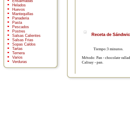
Ensaimadas
Helados
Huevos
Mantequillas
Panaderia
Pasta
Pescados
Postres
Receta de Sándwic
Salsas Calientes
Salsas Frias
Sopas Caldos
Tartas
Tiempo:3 minutos.
Ternera
Varios
Método: Pan - chocolate ralla
Verduras
Calisay - pan.