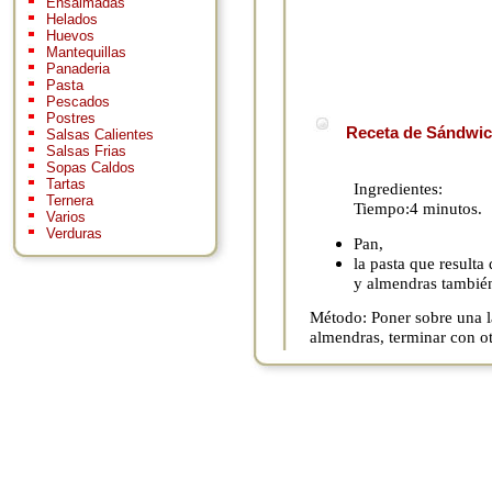
Ensaimadas
Helados
Huevos
Mantequillas
Panaderia
Pasta
Pescados
Postres
Receta de Sándwich
Salsas Calientes
Salsas Frias
Sopas Caldos
Tartas
Ingredientes:
Ternera
Tiempo:4 minutos.
Varios
Verduras
Pan,
la pasta que result
y almendras también
Método: Poner sobre una l
almendras, terminar con o