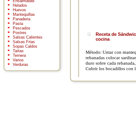
Ensaimadas
Helados
Huevos
Mantequillas
Panaderia
Pasta
Pescados
Postres
Receta de Sándwich
Salsas Calientes
cocina
Salsas Frias
Sopas Caldos
Tartas
Método: Untar con mantequ
Ternera
rebanadas colocar sardinas
Varios
duro sobre cada rebanada,
Verduras
Cubrir los bocadillos con l