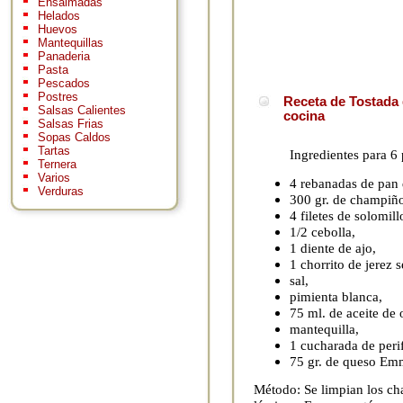
Ensaimadas
Helados
Huevos
Mantequillas
Panaderia
Pasta
Pescados
Postres
Receta de Tostada 
Salsas Calientes
cocina
Salsas Frias
Sopas Caldos
Tartas
Ingredientes para 6
Ternera
Varios
4 rebanadas de pan
Verduras
300 gr. de champiñ
4 filetes de solomil
1/2 cebolla,
1 diente de ajo,
1 chorrito de jerez s
sal,
pimienta blanca,
75 ml. de aceite de 
mantequilla,
1 cucharada de perifo
75 gr. de queso Emm
Método: Se limpian los ch