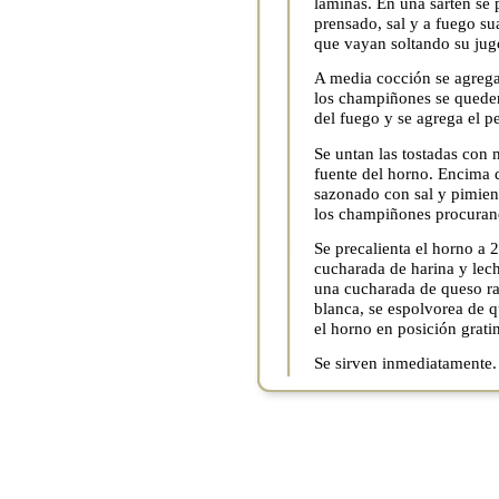
láminas. En una sartén se 
prensado, sal y a fuego s
que vayan soltando su jug
A media cocción se agrega 
los champiñones se queden 
del fuego y se agrega el per
Se untan las tostadas con 
fuente del horno. Encima d
sazonado con sal y pimien
los champiñones procurando
Se precalienta el horno a 2
cucharada de harina y lec
una cucharada de queso ral
blanca, se espolvorea de 
el horno en posición gratin
Se sirven inmediatamente.