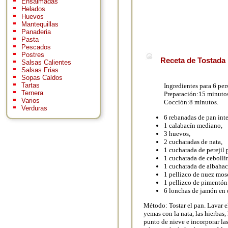
Ensaimadas
Helados
Huevos
Mantequillas
Panaderia
Pasta
Pescados
Postres
Receta de Tostada 
Salsas Calientes
Salsas Frias
Sopas Caldos
Tartas
Ingredientes para 6 per
Ternera
Preparación:15 minuto
Varios
Cocción:8 minutos.
Verduras
6 rebanadas de pan inte
1 calabacín mediano,
3 huevos,
2 cucharadas de nata,
1 cucharada de perejil 
1 cucharada de cebolli
1 cucharada de albahac
1 pellizco de nuez mos
1 pellizco de pimentón
6 lonchas de jamón en 
Método: Tostar el pan. Lavar el
yemas con la nata, las hierbas,
punto de nieve e incorporar la