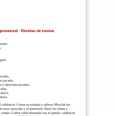
provenzal - Recetas de cocina
sonas:
s.
gral,
picado,
no picado,
a y mejorana picadas,
cada,
 dulce,
dulce.
 calabacín. Cortar en rodajas y saltear. Mezclar las
 la nuez moscada y el pimentón. Batir las claras a
s yemas. Cubrir cada rebanada con el jamón, calabacín