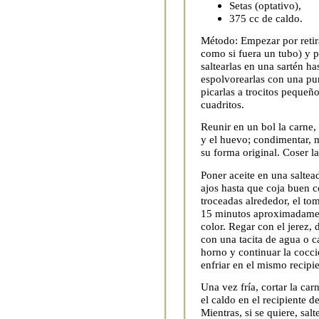
Setas (optativo),
375 cc de caldo.
Método: Empezar por retira
como si fuera un tubo) y pi
saltearlas en una sartén h
espolvorearlas con una punt
picarlas a trocitos pequeño
cuadritos.
Reunir en un bol la carne, 
y el huevo; condimentar, m
su forma original. Coser la
Poner aceite en una saltea
ajos hasta que coja buen co
troceadas alrededor, el to
15 minutos aproximadamen
color. Regar con el jerez, 
con una tacita de agua o c
horno y continuar la cocci
enfriar en el mismo recipie
Una vez fría, cortar la car
el caldo en el recipiente d
Mientras, si se quiere, sa