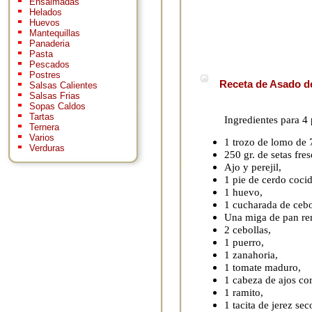
Ensaimadas
Helados
Huevos
Mantequillas
Panaderia
Pasta
Pescados
Postres
Receta de Asado de
Salsas Calientes
Salsas Frias
Sopas Caldos
Tartas
Ingredientes para 4
Ternera
Varios
1 trozo de lomo de 
Verduras
250 gr. de setas fres
Ajo y perejil,
1 pie de cerdo coci
1 huevo,
1 cucharada de cebo
Una miga de pan re
2 cebollas,
1 puerro,
1 zanahoria,
1 tomate maduro,
1 cabeza de ajos cor
1 ramito,
1 tacita de jerez sec