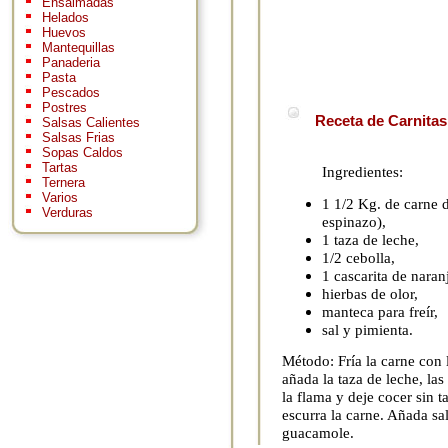
Ensaimadas
Helados
Huevos
Mantequillas
Panaderia
Pasta
Pescados
Postres
Receta de Carnitas
Salsas Calientes
Salsas Frias
Sopas Caldos
Tartas
Ingredientes:
Ternera
Varios
1 1/2 Kg. de carne de
Verduras
espinazo),
1 taza de leche,
1/2 cebolla,
1 cascarita de naran
hierbas de olor,
manteca para freír,
sal y pimienta.
Método: Fría la carne con 
añada la taza de leche, las
la flama y deje cocer sin 
escurra la carne. Añada sal
guacamole.