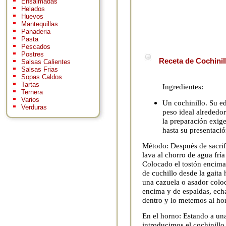
Ensaimadas
Helados
Huevos
Mantequillas
Panaderia
Pasta
Pescados
Postres
Receta de Cochinil
Salsas Calientes
Salsas Frias
Sopas Caldos
Tartas
Ingredientes:
Ternera
Varios
Un cochinillo. Su e
Verduras
peso ideal alrededor
la preparación exige
hasta su presentació
Método: Después de sacrif
lava al chorro de agua frí
Colocado el tostón encima
de cuchillo desde la gaita
una cazuela o asador coloc
encima y de espaldas, ec
dentro y lo metemos al ho
En el horno: Estando a un
introducimos el cochinillo