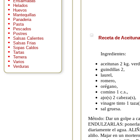
Ensaimadas
Helados
Huevos
Mantequillas
Panaderia
Pasta
Pescados
Postres
Receta de Aceitun
Salsas Calientes
Salsas Frias
Sopas Caldos
Tartas
Ingredientes:
Ternera
Varios
aceitunas 2 kg. verd
Verduras
guindillas 2,
laurel,
romero,
orégano,
comino 1 c.s.,
ajo(s) 2 cabeza(s),
vinagre tinto 1 taza(
sal gruesa.
Método: Dar un golpe a ca
ENDULZARLAS: ponerlas e
diariamente el agua. ALIÑA
aliño. Majar en un mortero