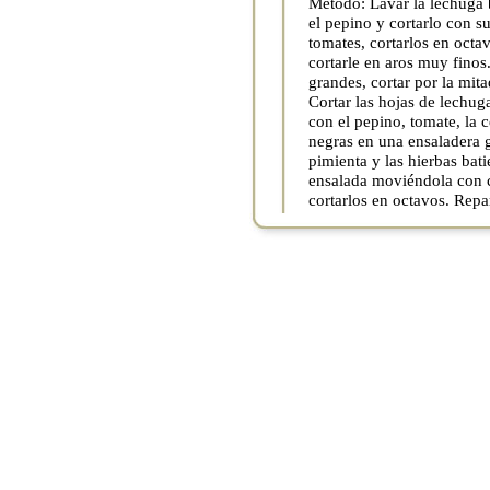
Método: Lavar la lechuga ba
el pepino y cortarlo con su
tomates, cortarlos en octavo
cortarle en aros muy finos
grandes, cortar por la mitad
Cortar las hojas de lechug
con el pepino, tomate, la c
negras en una ensaladera g
pimienta y las hierbas bat
ensalada moviéndola con cu
cortarlos en octavos. Repa