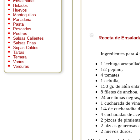
Ensaimadas
Helados
Huevos
Mantequillas
Panaderia
Pasta
Pescados
Postres
Receta de Ensalada
Salsas Calientes
Salsas Frias
Sopas Caldos
Tartas
Ingredientes para 4
Ternera
Varios
1 lechuga arrepollad
Verduras
1/2 pepino,
4 tomates,
1 cebolla,
150 gr. de atún enla
8 filetes de anchoa,
24 aceitunas negras
1 cucharada de vina
1/4 de cucharadita d
4 cucharadas de acei
2 pizcas de pimient
2 pizcas generosas 
2 huevos duros.