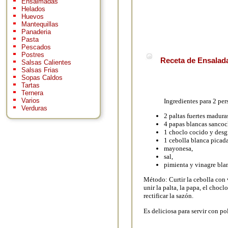
Ensaimadas
Helados
Huevos
Mantequillas
Panaderia
Pasta
Pescados
Postres
Receta de Ensalada
Salsas Calientes
Salsas Frias
Sopas Caldos
Tartas
Ternera
Varios
Ingredientes para 2 per
Verduras
2 paltas fuertes madura
4 papas blancas sancoc
1 choclo cocido y desg
1 cebolla blanca picada
mayonesa,
sal,
pimienta y vinagre bla
Método: Curtir la cebolla con 
unir la palta, la papa, el choc
rectificar la sazón.
Es deliciosa para servir con p