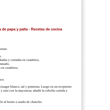
 de papa y palta - Recetas de cocina
sonas:
s,
hadas y cortadas en cuadritos,
ranado,
 en cuadritos,
nco.
vinagre blanco, sal y pimienta. Luego en un recipiente
lo y unir con la mayonesa, añadir la cebolla curtida y
ollo al horno o asado de chancho.