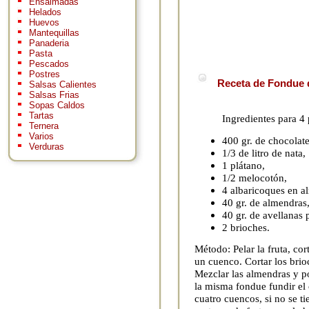
Ensaimadas
Helados
Huevos
Mantequillas
Panaderia
Pasta
Pescados
Postres
Receta de Fondue d
Salsas Calientes
Salsas Frias
Sopas Caldos
Tartas
Ingredientes para 4
Ternera
Varios
400 gr. de chocolate
Verduras
1/3 de litro de nata,
1 plátano,
1/2 melocotón,
4 albaricoques en a
40 gr. de almendras
40 gr. de avellanas 
2 brioches.
Método: Pelar la fruta, co
un cuenco. Cortar los brio
Mezclar las almendras y p
la misma fondue fundir el 
cuatro cuencos, si no se 