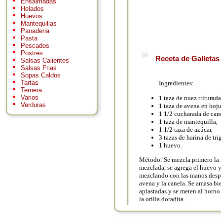
Ensaimadas
Helados
Huevos
Mantequillas
Panaderia
Pasta
Pescados
Postres
Receta de Galletas 
Salsas Calientes
Salsas Frias
Sopas Caldos
Tartas
Ingredientes:
Ternera
Varios
1 taza de nuez triturada
Verduras
1 taza de avena en hoju
1 1/2 cucharada de can
1 taza de mantequilla,
1 1/2 taza de azúcar,
3 tazas de harina de tri
1 huevo.
Método: Se mezcla primero la 
mezclada, se agrega el huevo y
mezclando con las manos después
avena y la canela. Se amasa bi
aplastadas y se meten al horn
la orilla doradita.