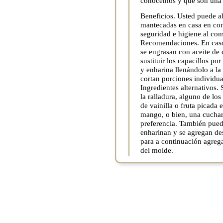
conocemos y que son una t
Beneficios. Usted puede a
mantecadas en casa en co
seguridad e higiene al con
Recomendaciones. En caso 
se engrasan con aceite de
sustituir los capacillos po
y enharina llenándolo a la
cortan porciones individua
Ingredientes alternativos.
la ralladura, alguno de lo
de vainilla o fruta picad
mango, o bien, una cuchar
preferencia. También pued
enharinan y se agregan de
para a continuación agregar
del molde.