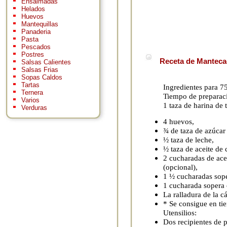
Ensaimadas
Helados
Huevos
Mantequillas
Panaderia
Pasta
Pescados
Postres
Receta de Manteca
Salsas Calientes
Salsas Frias
Sopas Caldos
Tartas
Ingredientes para 7
Ternera
Tiempo de preparaci
Varios
1 taza de harina de t
Verduras
4 huevos,
¾ de taza de azúcar
½ taza de leche,
½ taza de aceite de 
2 cucharadas de ace
(opcional),
1 ½ cucharadas sope
1 cucharada sopera 
La ralladura de la c
* Se consigue en ti
Utensilios:
Dos recipientes de p