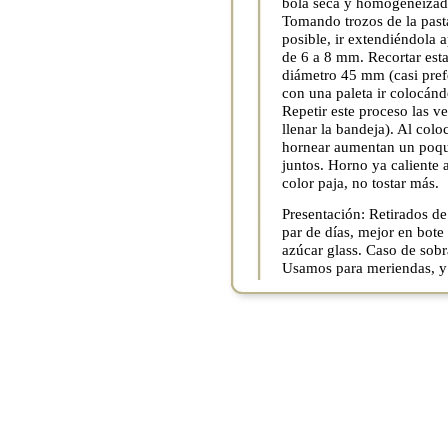
bola seca y homogeneizad
Tomando trozos de la past
posible, ir extendiéndola 
de 6 a 8 mm. Recortar est
diámetro 45 mm (casi pref
con una paleta ir colocánd
Repetir este proceso las v
llenar la bandeja). Al colo
hornear aumentan un poqui
juntos. Horno ya caliente 
color paja, no tostar más.
Presentación: Retirados de
par de días, mejor en bote
azúcar glass. Caso de sobr
Usamos para meriendas, y 