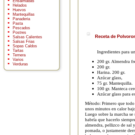
Ensaimadas
Helados
Huevos
Mantequillas
Panaderia
Pasta
Pescados
Postres
Receta de Polvoron
Salsas Calientes
Salsas Frias
Sopas Caldos
Tartas
Ingredientes para u
Ternera
Varios
200 gr. Almendra fr
Verduras
200 gr.
Harina. 200 gr.
Azúcar glass,
75 gr. Mantequilla.
100 gr. Manteca cer
Azúcar glass para e
Método: Primero que todo h
unos minutos en calor bajo,
Luego sobre la marcha se s
habría que hacerlo siempre
almendra, pellizco de sal y
pomada, o justamente derr