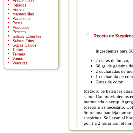
Ensaimadas
Helados
Huevos
Mantequillas
Panaderia
Pasta
Pescados
Postres
Receta de Suspiros
Salsas Calientes
Salsas Frias
Sopas Caldos
Tartas
Ingredientes para 50
Ternera
Varios
2 claras de huevo,
Verduras
60 gr. de gelatina d
2 cucharadas de mer
1 cucharada de crem
Gotas de color.
Método: Se baten las claras
sabor. Con movimientos en
mermelada o syrup. Agregar
rosado si es necesario. Co
Sobre una bandeja que se 
suspiritos. Se llevan al h
por 1 a 2 horas con el hor